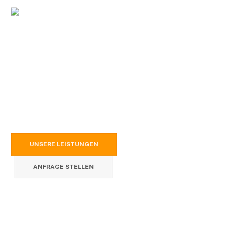
Stahl- und Metallbau
Stahl- und Metallbau
aus Langenzenn – Metropolregion
Nürnberg/Fürth/Erlangen und darüber hinaus
UNSERE LEISTUNGEN
ANFRAGE STELLEN